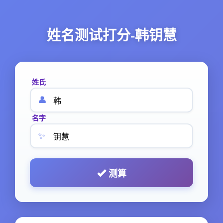
姓名测试打分-韩钥慧
姓氏
👤
名字
✨
测算