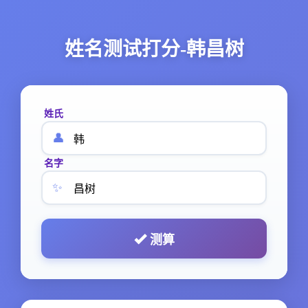
姓名测试打分-韩昌树
姓氏
👤
名字
✨
测算