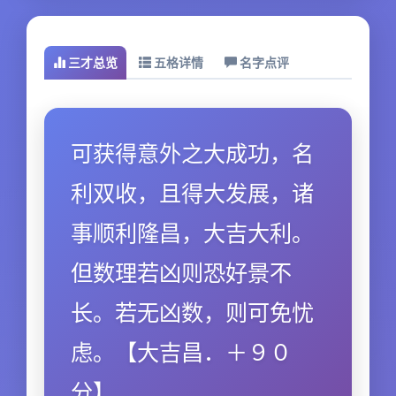
三才总览
五格详情
名字点评
可获得意外之大成功，名
利双收，且得大发展，诸
事顺利隆昌，大吉大利。
但数理若凶则恐好景不
长。若无凶数，则可免忧
虑。【大吉昌．＋９０
分】