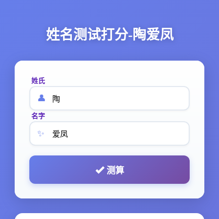
姓名测试打分-陶爱凤
姓氏
👤
名字
✨
测算