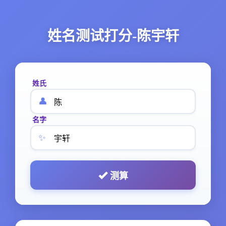
姓名测试打分-陈宇轩
姓氏
👤
名字
✨
测算