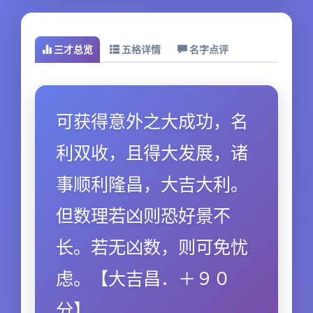
三才总览
五格详情
名字点评
可获得意外之大成功，名
利双收，且得大发展，诸
事顺利隆昌，大吉大利。
但数理若凶则恐好景不
长。若无凶数，则可免忧
虑。【大吉昌．＋９０
分】