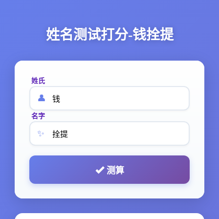
姓名测试打分-钱拴提
姓氏
👤
名字
✨
测算