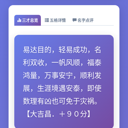
三才总览
五格详情
名字点评
易达目的，轻易成功，名
利双收，一帆风顺，福泰
鸿量，万事安宁，顺利发
展，生涯境遇安泰，即使
数理有凶也可免于灾祸。
【大吉昌．＋９０分】