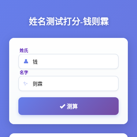
姓名测试打分-钱则霖
姓氏
👤
名字
✨
测算