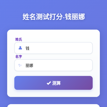
姓名测试打分-钱丽娜
姓氏
👤
名字
✨
测算