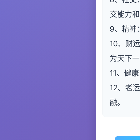
交能力和
9、精神
10、财
为天下一
11、健
12、老
融。