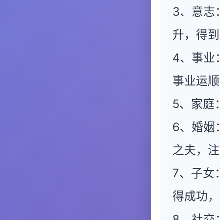
3、意志
升，得到
4、事业
事业运顺
5、家庭
6、婚姻
之夫，注
7、子女
得成功，
8、社交