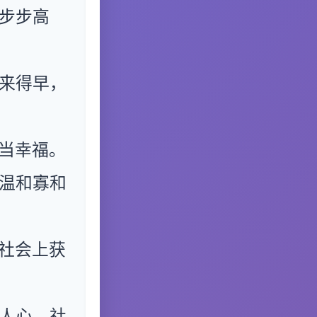
步步高
来得早，
当幸福。
温和寡和
社会上获
人心，社