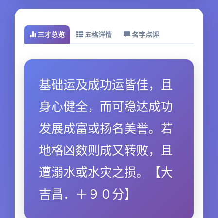
三才总览
五格详情
名字点评
基础运及成功运皆佳，且
身心健全，而可稳达成功
发展成富或扬名美誉。若
地格凶数则成又转败，且
遭溺水或水灾之损。【大
吉昌．＋９０分】