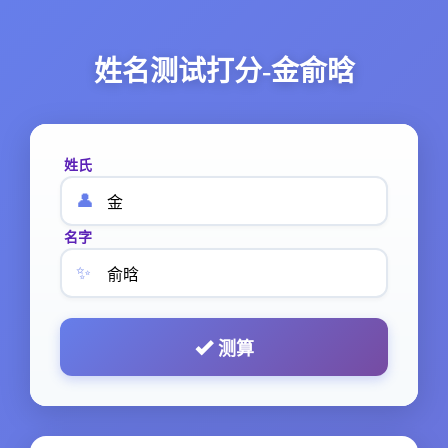
姓名测试打分-金俞晗
姓氏
👤
名字
✨
测算