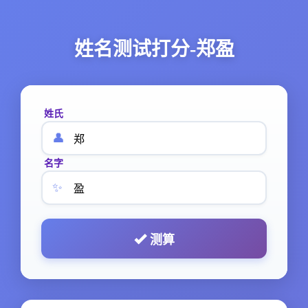
姓名测试打分-郑盈
姓氏
👤
名字
✨
测算