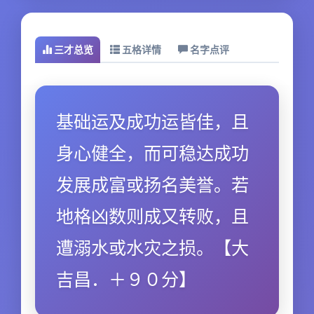
三才总览
五格详情
名字点评
基础运及成功运皆佳，且
身心健全，而可稳达成功
发展成富或扬名美誉。若
地格凶数则成又转败，且
遭溺水或水灾之损。【大
吉昌．＋９０分】