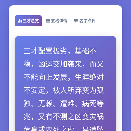
三才总览
五格详情
名字点评
三才配置极劣，基础不
稳，凶运交加袭来，而又
不能向上发展，生涯绝对
不安定，被人所弃变为孤
独、无赖、遭难、病死等
兆，又有不测之凶变灾祸
危身或变死之虑，易遭坠