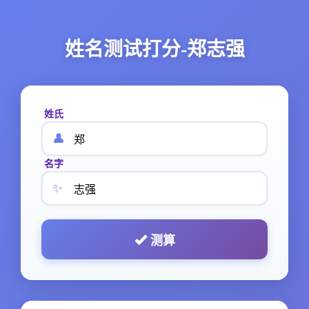
姓名测试打分-郑志强
姓氏
👤
名字
✨
测算