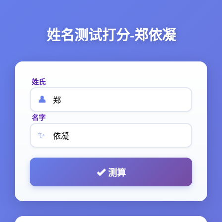
姓名测试打分-郑依凝
姓氏
👤
名字
✨
测算