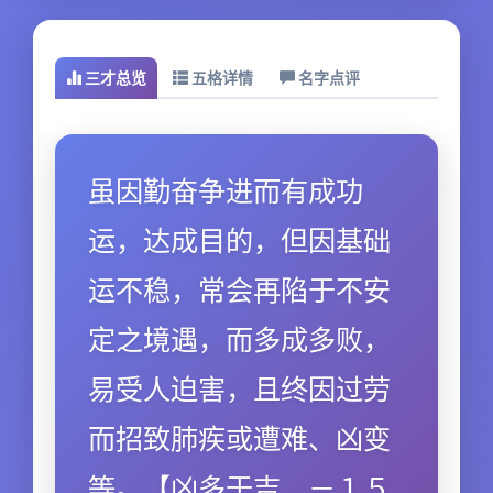
三才总览
五格详情
名字点评
虽因勤奋争进而有成功
运，达成目的，但因基础
运不稳，常会再陷于不安
定之境遇，而多成多败，
易受人迫害，且终因过劳
而招致肺疾或遭难、凶变
等。【凶多于吉．－１５