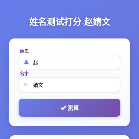
姓名测试打分-赵婧文
姓氏
👤
名字
✨
测算