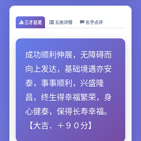
三才总览
五格详情
名字点评
成功顺利伸展，无障碍而
向上发达，基础境遇亦安
泰，事事顺利，兴盛隆
昌，终生得幸福繁荣，身
心健泰，保得长寿幸福。
【大吉．＋９０分】