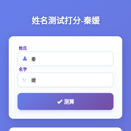
姓名测试打分-秦媛
姓氏
👤
名字
✨
测算