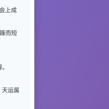
会上成
躁而短
得。
。天运属