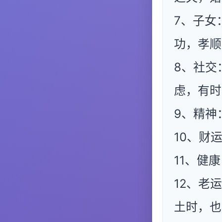
7、子女
功，孝顺
8、社交
虑，有时
9、精神
10、财
11、健
12、老
土时，也