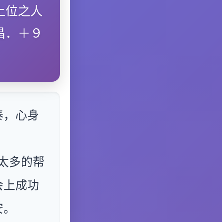
上位之人
昌．＋９
泰，心身
太多的帮
会上成功
安。