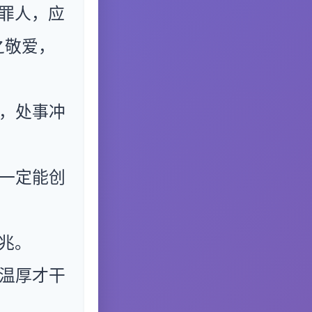
罪人，应
之敬爱，
，处事冲
一定能创
兆。
温厚才干