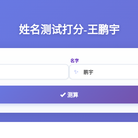
姓名测试打分-王鹏宇
名字
✨
测算