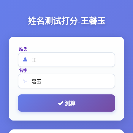
姓名测试打分-王馨玉
姓氏
👤
名字
✨
测算