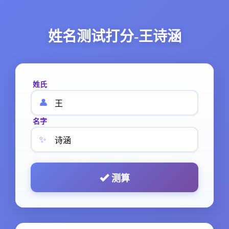
姓名测试打分-王诗涵
姓氏
👤
名字
✨
测算