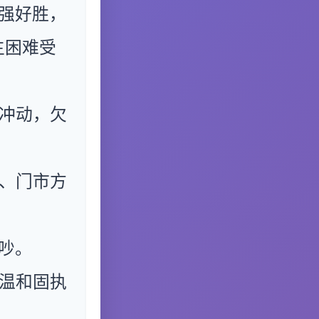
强好胜，
生困难受
冲动，欠
、门市方
吵。
温和固执