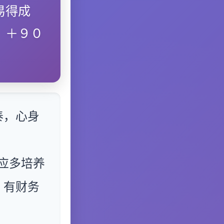
易得成
．＋９０
泰，心身
应多培养
，有财务