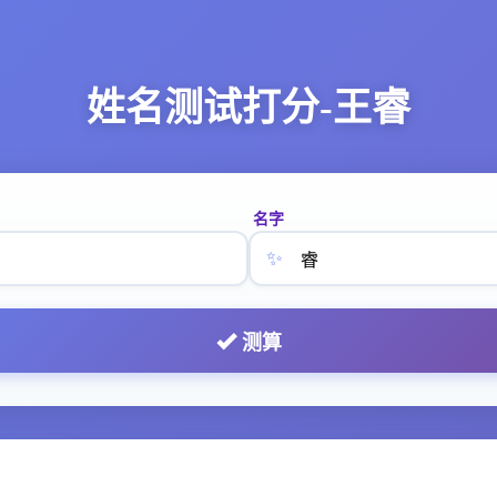
姓名测试打分-王睿
名字
✨
测算