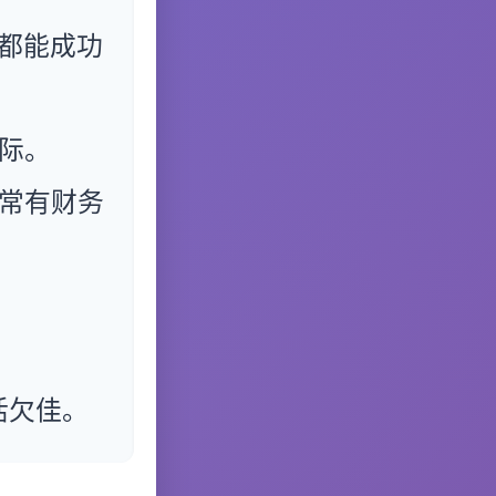
都能成功
际。
常有财务
活欠佳。