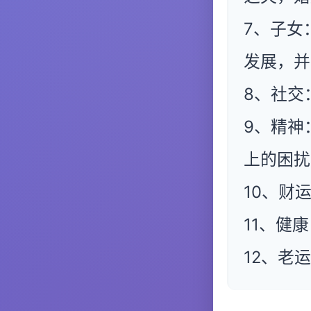
7、子女
发展，并
8、社交
9、精神
上的困扰
10、财
11、健
12、老