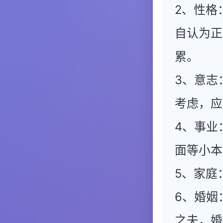
2、性格
自认为正
累。
3、意志
考虑，应
4、事业
面等小本
5、家庭
6、婚姻
之夫，婚