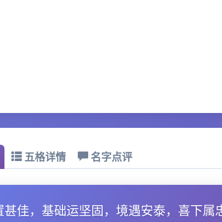
五格详情
名字点评
置甚佳，基础运坚固，境遇安泰，喜下属