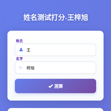
姓名测试打分-王梓旭
姓氏
👤
名字
✨
测算