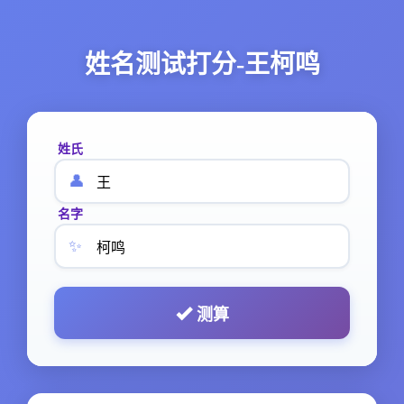
姓名测试打分-王柯鸣
姓氏
👤
名字
✨
测算