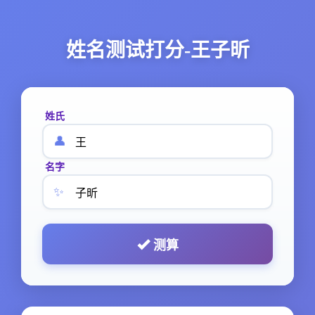
姓名测试打分-王子昕
姓氏
👤
名字
✨
测算