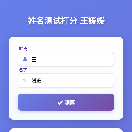
姓名测试打分-王媛媛
姓氏
👤
名字
✨
测算