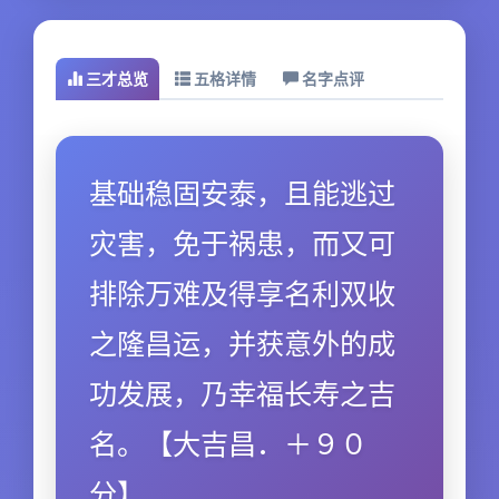
三才总览
五格详情
名字点评
基础稳固安泰，且能逃过
灾害，免于祸患，而又可
排除万难及得享名利双收
之隆昌运，并获意外的成
功发展，乃幸福长寿之吉
名。【大吉昌．＋９０
分】