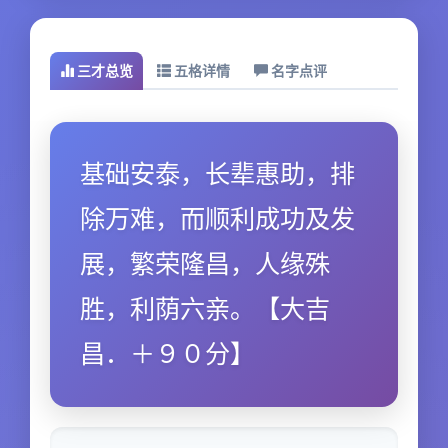
三才总览
五格详情
名字点评
基础安泰，长辈惠助，排
除万难，而顺利成功及发
展，繁荣隆昌，人缘殊
胜，利荫六亲。【大吉
昌．＋９０分】