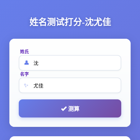
姓名测试打分-沈尤佳
姓氏
👤
名字
✨
测算