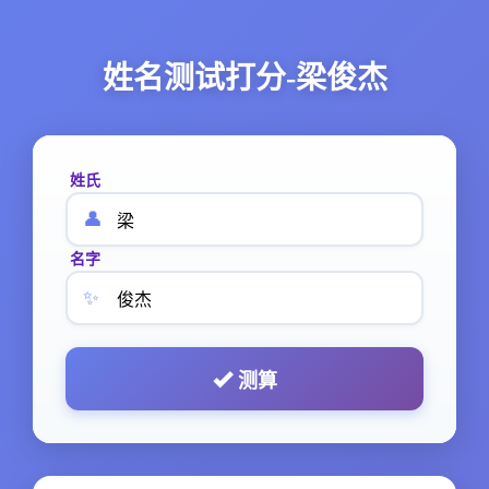
姓名测试打分-梁俊杰
姓氏
👤
名字
✨
测算