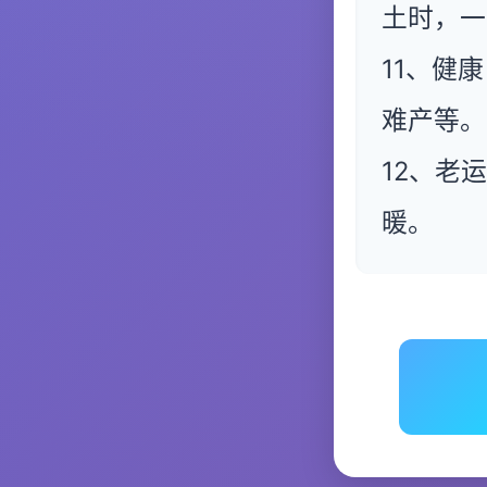
土时，一
11、健
难产等。
12、老
暖。