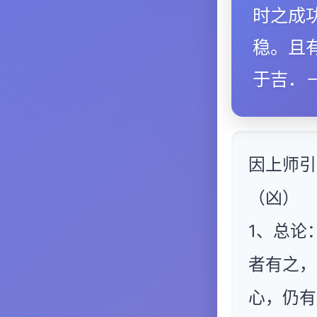
时之成
稳。且
于吉．
因上师引
（凶）
1、总论
者有之，
心，仍有