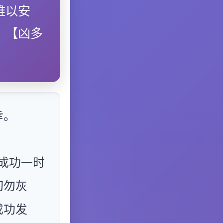
难以安
。【凶多
幸。
成功一时
切勿灰
成功发