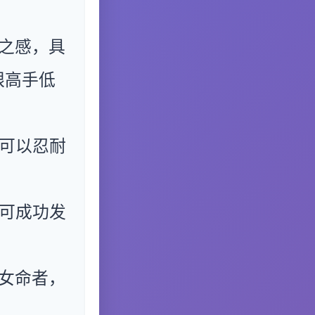
之感，具
眼高手低
可以忍耐
可成功发
女命者，