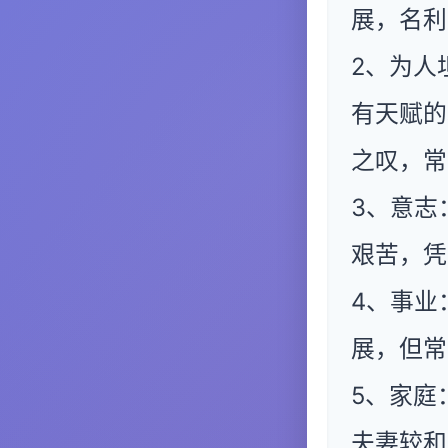
展，名利
2、为人
有天赋的
之叹，常
3、意志
艰苦，凭
4、事业
展，但常
5、家庭
夫妻较和