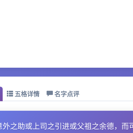
五格详情
名字点评
意外之助或上司之引进或父祖之余德，而