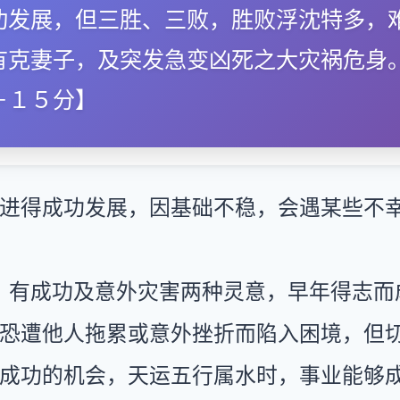
功发展，但三胜、三败，胜败浮沈特多，
有克妻子，及突发急变凶死之大灾祸危身
－１５分】
进得成功发展，因基础不稳，会遇某些不
：有成功及意外灾害两种灵意，早年得志而
恐遭他人拖累或意外挫折而陷入困境，但
成功的机会，天运五行属水时，事业能够