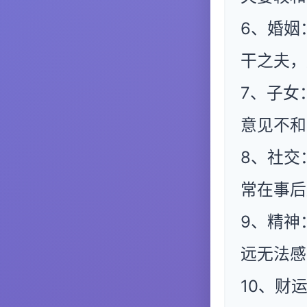
6、婚姻
干之夫，
7、子女
意见不和
8、社交
常在事后
9、精神
远无法感
10、财