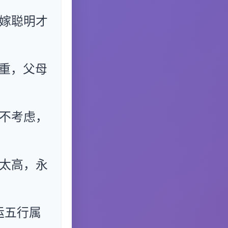
嫁聪明才
重，父母
不考虑，
太高，永
运五行属