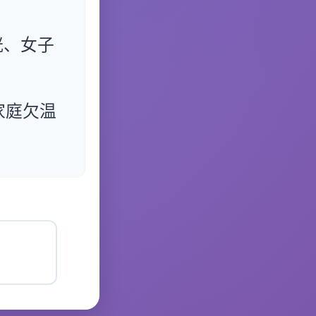
胱、女子
家庭欠温