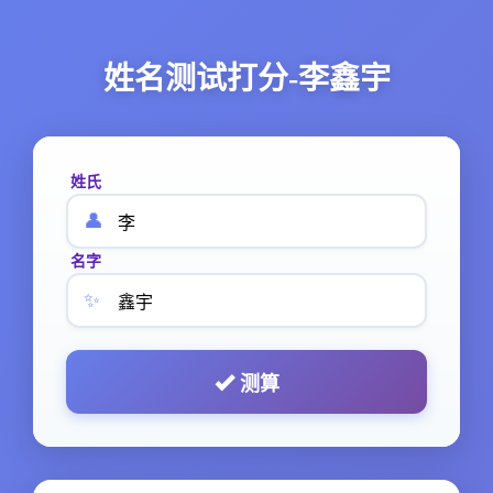
姓名测试打分-李鑫宇
姓氏
👤
名字
✨
测算