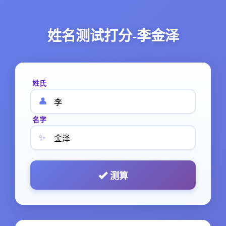
姓名测试打分-李金泽
姓氏
👤
名字
✨
测算