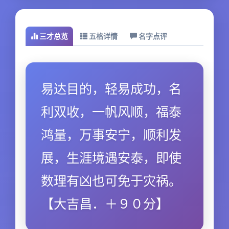
三才总览
五格详情
名字点评
易达目的，轻易成功，名
利双收，一帆风顺，福泰
鸿量，万事安宁，顺利发
展，生涯境遇安泰，即使
数理有凶也可免于灾祸。
【大吉昌．＋９０分】