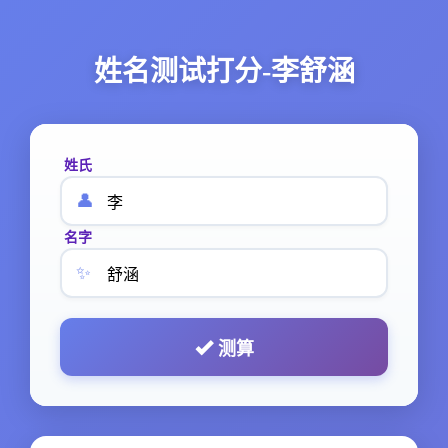
姓名测试打分-李舒涵
姓氏
👤
名字
✨
测算