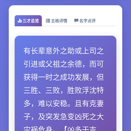
三才总览
五格详情
名字点评
有长辈意外之助或上司之
引进或父祖之余德，而可
获得一时之成功发展，但
三胜、三败，胜败浮沈特
多，难以安稳。且有克妻
子，及突发急变凶死之大
灾祸危身。【凶多于吉．