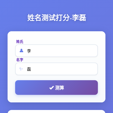
姓名测试打分-李磊
姓氏
👤
名字
✨
测算