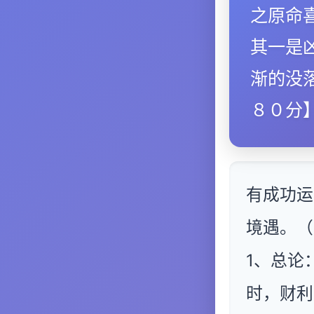
之原命
其一是
渐的没
８０分
有成功运
境遇。（
1、总论
时，财利