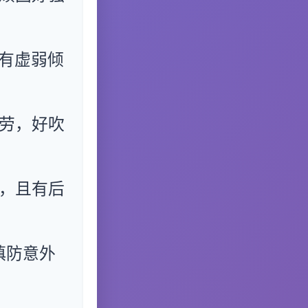
有虚弱倾
劳，好吹
，且有后
慎防意外