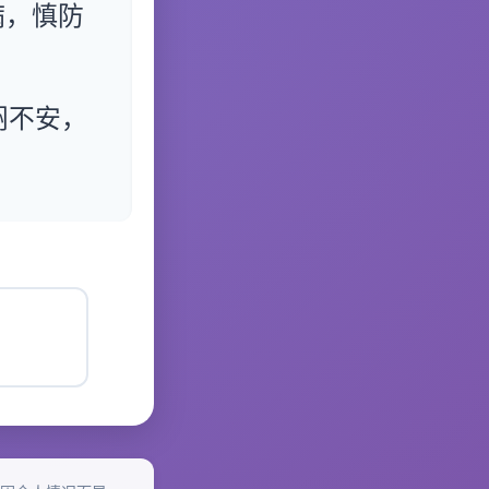
病，慎防
闷不安，