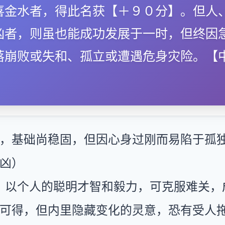
喜金水者，得此名获【＋９０分】。但人
凶者，则虽也能成功发展于一时，但终因
落崩败或失和、孤立或遭遇危身灾险。【
】
，基础尚稳固，但因心身过刚而易陷于孤
凶）
：以个人的聪明才智和毅力，可克服难关，
可得，但内里隐藏变化的灵意，恐有受人