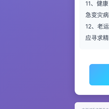
11、健
急变灾病
12、老
应寻求精