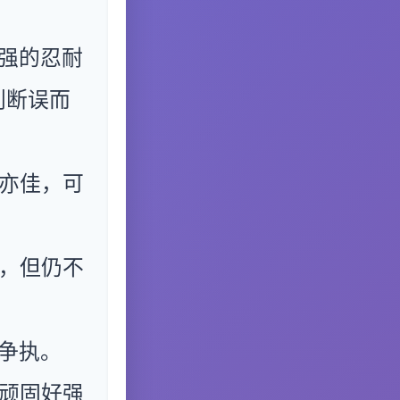
强的忍耐
判断误而
亦佳，可
，但仍不
争执。
顽固好强