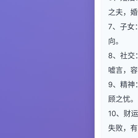
之夫，婚
7、子女
向。
8、社交
嘘言，容
9、精神
顾之忧。
10、财
失败，有