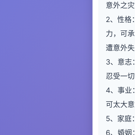
意外之灾
2、性格
力，可承
遭意外失
3、意志
忍受一切
4、事业
可太大意
5、家庭
6、婚姻