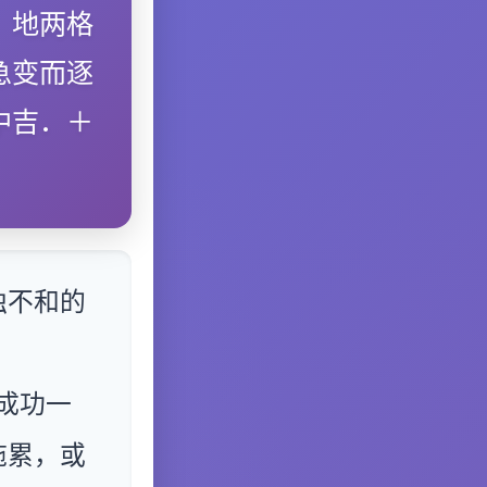
、地两格
急变而逐
中吉．＋
独不和的
成功一
拖累，或