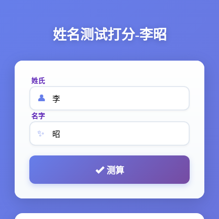
姓名测试打分-李昭
姓氏
👤
名字
✨
测算