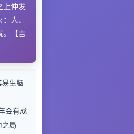
之上伸发
喜：人、
就。【吉
其易生脑
年会有成
助之局