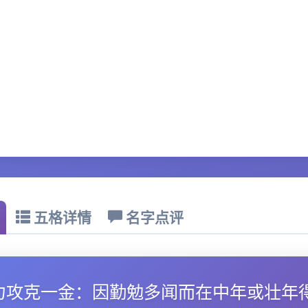
五格详情
名字点评
力攻克一金：因勤勉多闻而在中年或壮年