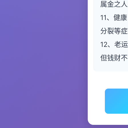
属金之人
11、健
分裂等症
12、老
但钱财不