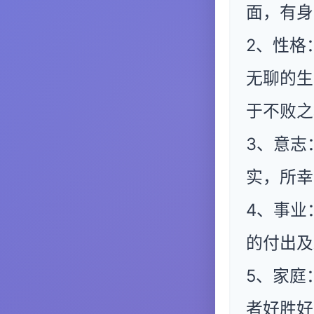
面，有身
2、性格
无聊的生
于不败之
3、意志
实，所幸
4、事业
的付出及
5、家庭
者好胜好