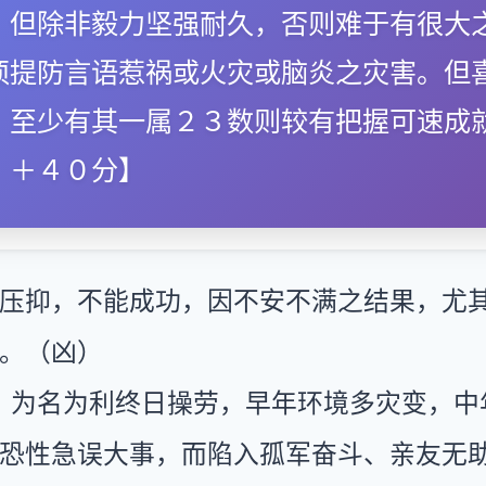
，但除非毅力坚强耐久，否则难于有很大
须提防言语惹祸或火灾或脑炎之灾害。但
，至少有其一属２３数则较有把握可速成
．＋４０分】
压抑，不能成功，因不安不满之结果，尤
。（凶）
：为名为利终日操劳，早年环境多灾变，中
恐性急误大事，而陷入孤军奋斗、亲友无