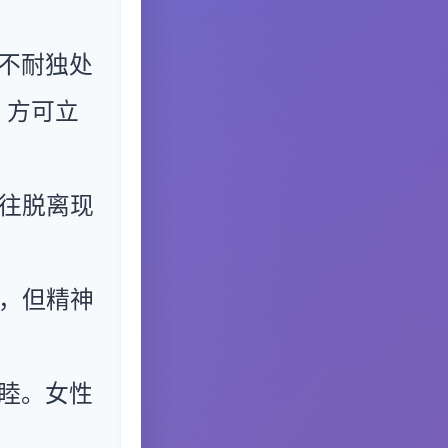
不耐独处
，方可立
往脱离现
，但精神
睦。女性