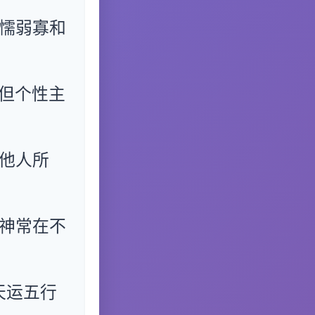
懦弱寡和
但个性主
他人所
神常在不
天运五行