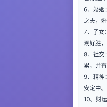
6、婚姻
之夫，婚
7、子女
观好胜，
8、社交
累，并有
9、精神
安定中。
10、财