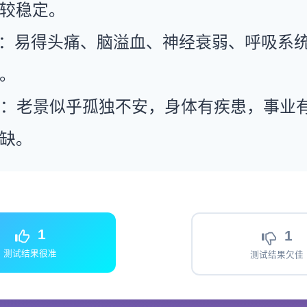
较稳定。
康：易得头痛、脑溢血、神经衰弱、呼吸系
。
运：老景似乎孤独不安，身体有疾患，事业
缺。
1
1
测试结果很准
测试结果欠佳