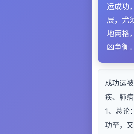
运成功
展，尤
地两格
凶争衡
成功运被
疾、肺病
1、总论
功至，又