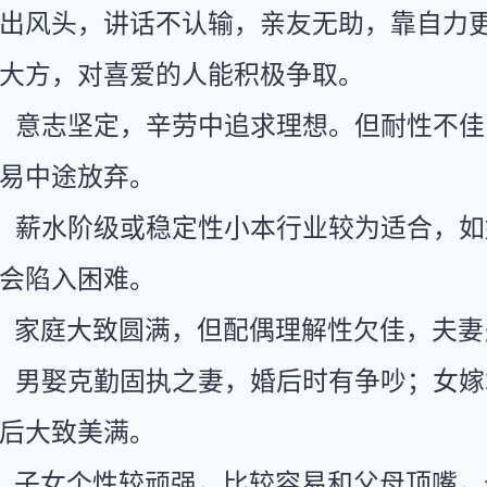
出风头，讲话不认输，亲友无助，靠自力
大方，对喜爱的人能积极争取。
：意志坚定，辛劳中追求理想。但耐性不佳
易中途放弃。
：薪水阶级或稳定性小本行业较为适合，如
会陷入困难。
：家庭大致圆满，但配偶理解性欠佳，夫妻
：男娶克勤固执之妻，婚后时有争吵；女嫁
后大致美满。
：子女个性较顽强，比较容易和父母顶嘴，