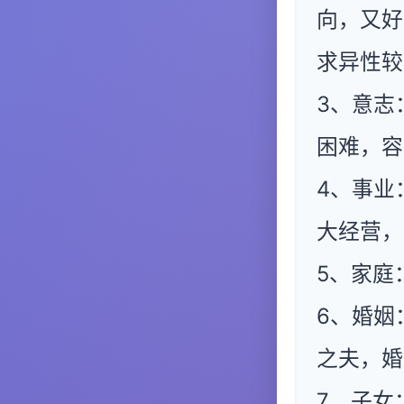
向，又好
求异性较
3、意志
困难，容
4、事业
大经营，
5、家庭
6、婚姻
之夫，婚
7、子女