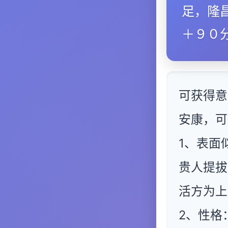
足，隆
＋９０
可获得意
安康，可
1、表面
贵人提拔
活方为上
2、性格