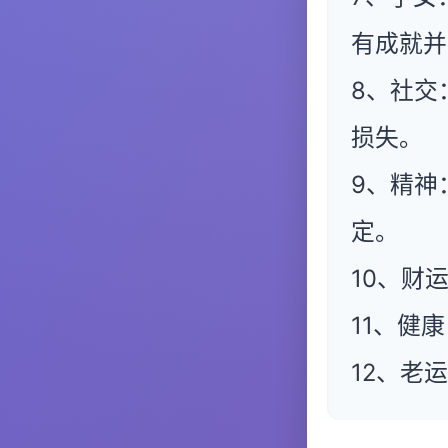
有成就并
8、社交
损失。
9、精神
定。
10、财
11、健
12、老