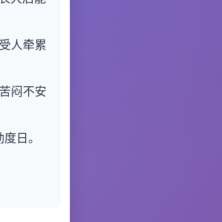
受人牵累
苦闷不安
勤度日。