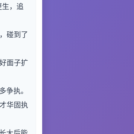
更生，追
，碰到了
好面子扩
多争执。
才华固执
长大后能