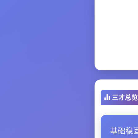
三才总览
基础稳