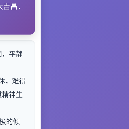
大吉昌．
固，平静
休，难得
重精神生
极的倾