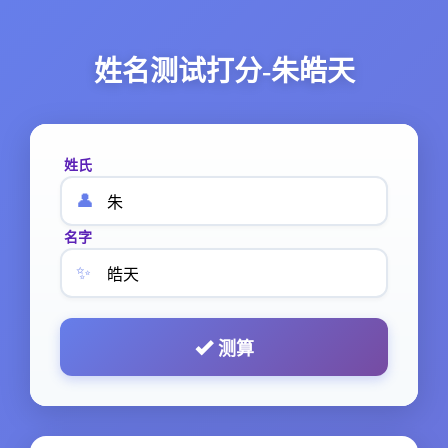
姓名测试打分-朱皓天
姓氏
👤
名字
✨
测算