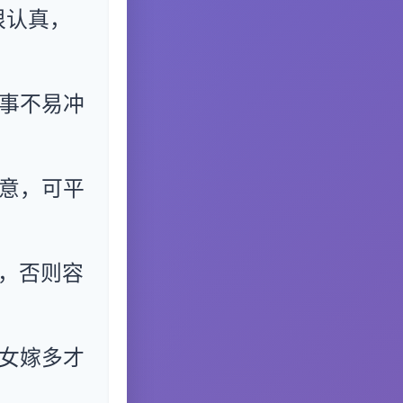
很认真，
事不易冲
意，可平
，否则容
女嫁多才