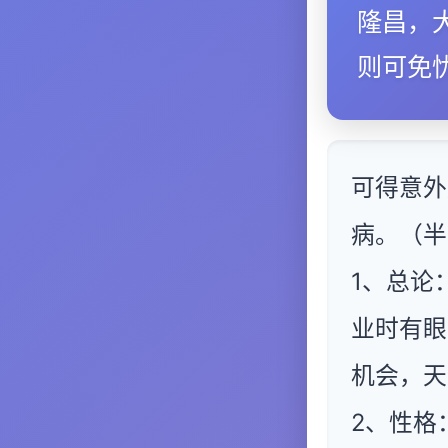
隆昌，
则可免
可得意外
病。（半
1、总论
业时有眼
机会，天
2、性格