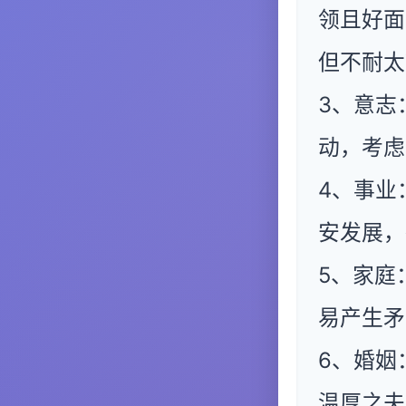
领且好面
但不耐太
3、意志
动，考虑
4、事业
安发展，
5、家庭
易产生矛
6、婚姻
温厚之夫