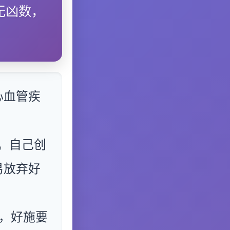
无凶数，
心血管疾
。自己创
易放弃好
，好施要