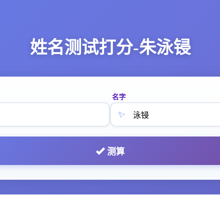
姓名测试打分-朱泳锓
名字
✨
测算