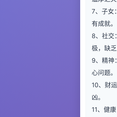
7、子女
有成就。
8、社交
极，缺乏
9、精神
心问题。
10、财
凶。
11、健