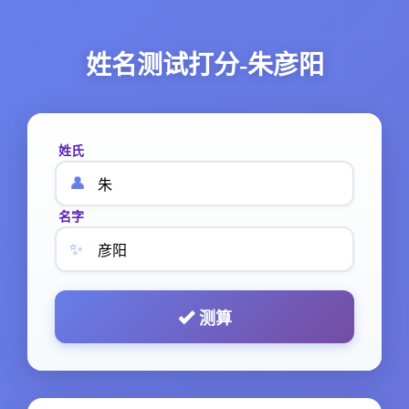
姓名测试打分-朱彦阳
姓氏
👤
名字
✨
测算