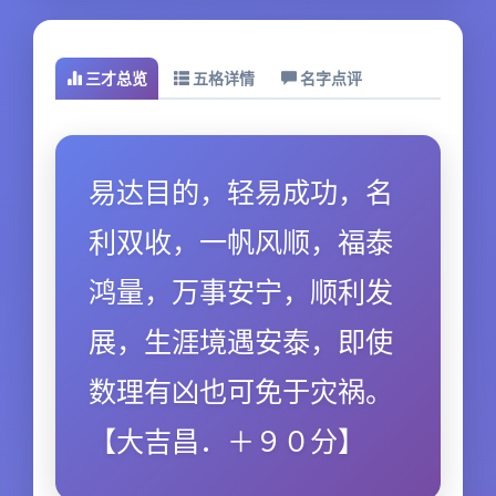
三才总览
五格详情
名字点评
易达目的，轻易成功，名
利双收，一帆风顺，福泰
鸿量，万事安宁，顺利发
展，生涯境遇安泰，即使
数理有凶也可免于灾祸。
【大吉昌．＋９０分】