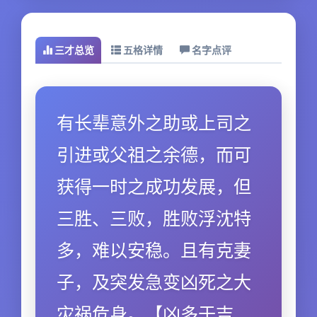
三才总览
五格详情
名字点评
有长辈意外之助或上司之
引进或父祖之余德，而可
获得一时之成功发展，但
三胜、三败，胜败浮沈特
多，难以安稳。且有克妻
子，及突发急变凶死之大
灾祸危身。【凶多于吉．