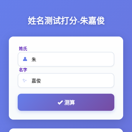
姓名测试打分-朱嘉俊
姓氏
👤
名字
✨
测算