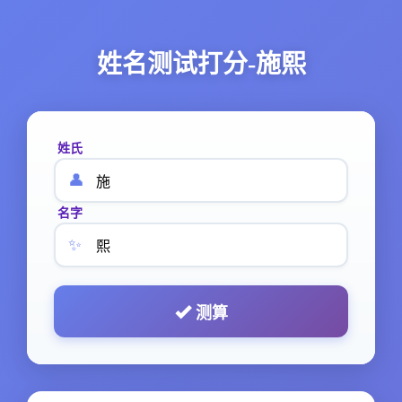
姓名测试打分-施熙
姓氏
👤
名字
✨
测算