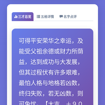
三才总览
五格详情
名字点评
可得平安荣华之幸运，及
能受父祖余德或财力所荫
益，达到成功与大发展，
但其过程伏有许多艰难，
最怕人格与地格若凶数，
终归失败，若无凶数，则
可免忧。【大吉．＋９０