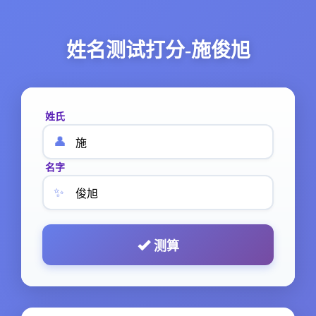
姓名测试打分-施俊旭
姓氏
👤
名字
✨
测算