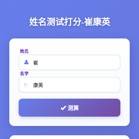
姓名测试打分-崔康英
姓氏
👤
名字
✨
测算