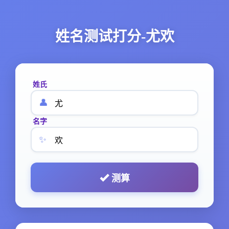
姓名测试打分-尤欢
姓氏
👤
名字
✨
测算