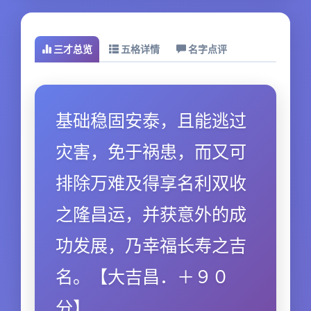
三才总览
五格详情
名字点评
基础稳固安泰，且能逃过
灾害，免于祸患，而又可
排除万难及得享名利双收
之隆昌运，并获意外的成
功发展，乃幸福长寿之吉
名。【大吉昌．＋９０
分】