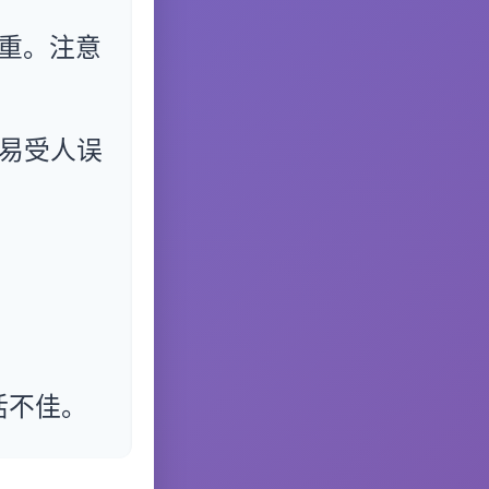
重。注意
易受人误
活不佳。