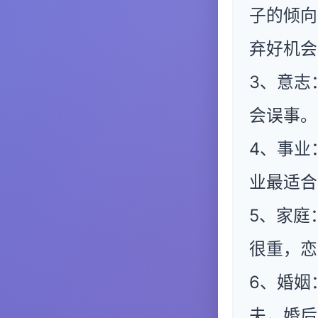
子的倾向
弃好机会
3、意志
会误事。
4、事业
业最适合
5、家庭
很重，恋
6、婚姻
夫，婚后