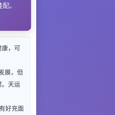
佳配。
健康，可
发展，但
惯。天运
有好充面