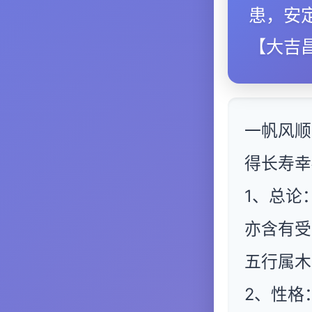
患，安
【大吉
一帆风顺
得长寿幸
1、总论
亦含有受
五行属木
2、性格