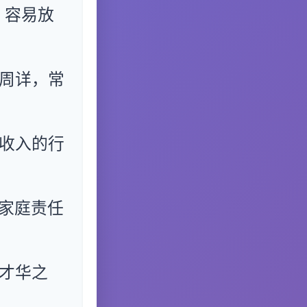
，容易放
周详，常
收入的行
家庭责任
才华之