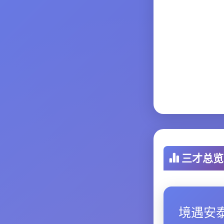
三才总览
境遇安