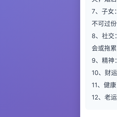
7、子女
不可过份
8、社交
会或拖累
9、精神
10、财
11、健
12、老