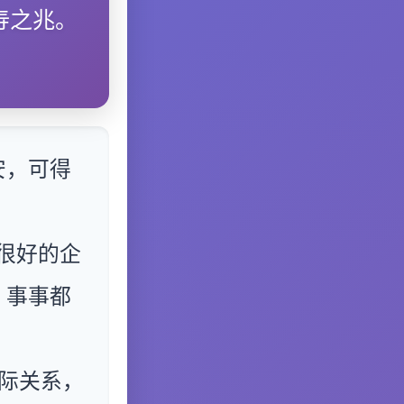
寿之兆。
安，可得
很好的企
，事事都
际关系，