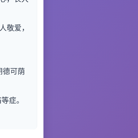
人敬爱，
阴德可荫
痛等症。