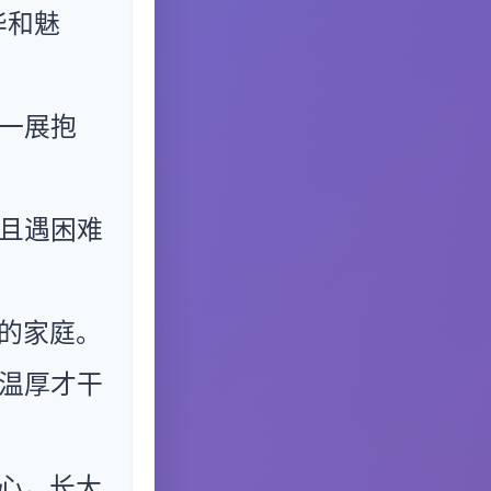
华和魅
一展抱
且遇困难
的家庭。
温厚才干
心，长大