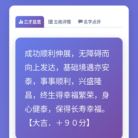
三才总览
五格详情
名字点评
成功顺利伸展，无障碍而
向上发达，基础境遇亦安
泰，事事顺利，兴盛隆
昌，终生得幸福繁荣，身
心健泰，保得长寿幸福。
【大吉．＋９０分】