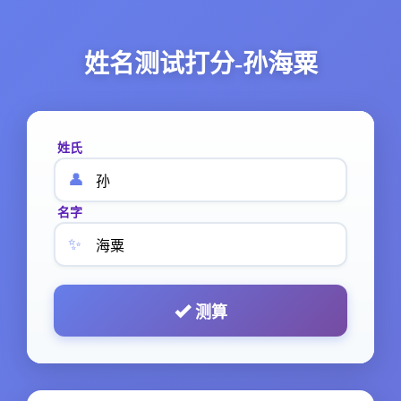
姓名测试打分-孙海粟
姓氏
👤
名字
✨
测算