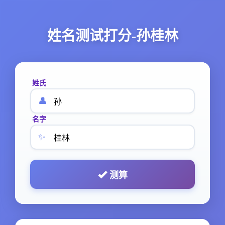
姓名测试打分-孙桂林
姓氏
👤
名字
✨
测算