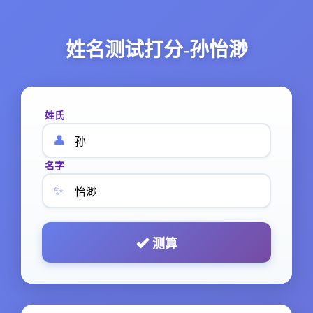
姓名测试打分-孙怡渺
姓氏
👤
名字
✨
测算