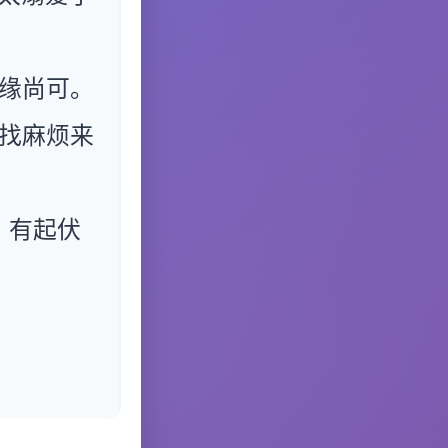
缘尚可。
找麻烦来
。有起伏