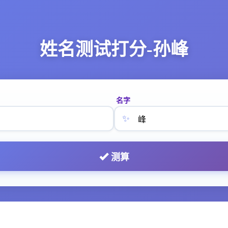
姓名测试打分-孙峰
名字
✨
测算