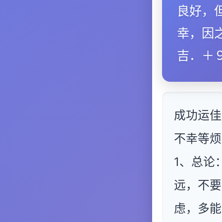
良好，
幸，因
吉．＋
成功运佳
不幸等烦
1、总论
远，不要
虑，多能