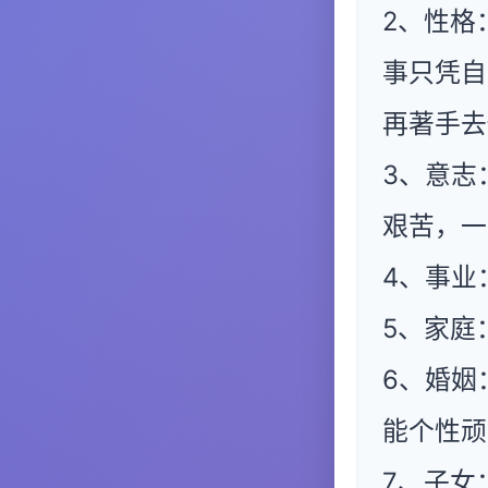
2、性格
事只凭自
再著手去
3、意志
艰苦，一
4、事业
5、家庭
6、婚姻
能个性顽
7、子女