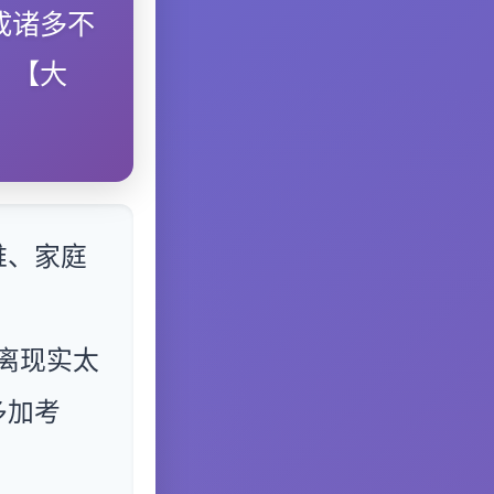
成诸多不
。【大
难、家庭
离现实太
多加考