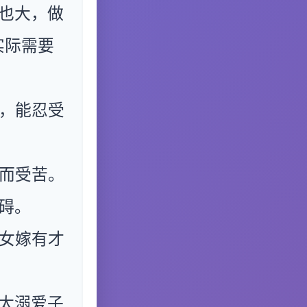
也大，做
实际需要
，能忍受
而受苦。
碍。
女嫁有才
太溺爱子