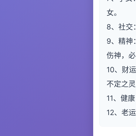
女。
8、社交
9、精神
伤神，必
10、财
不定之灵
11、健
12、老