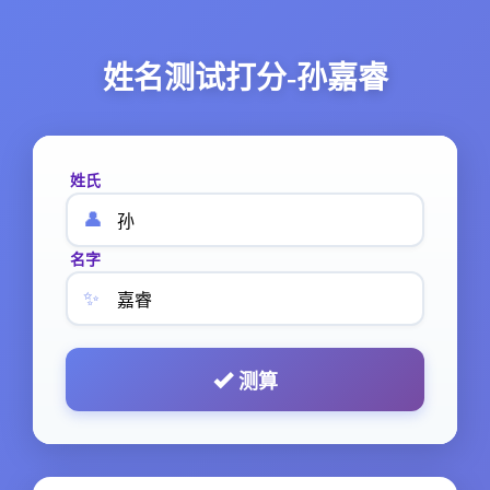
姓名测试打分-孙嘉睿
姓氏
👤
名字
✨
测算