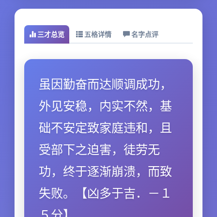
三才总览
五格详情
名字点评
虽因勤奋而达顺调成功，
外见安稳，内实不然，基
础不安定致家庭违和，且
受部下之迫害，徒劳无
功，终于逐渐崩溃，而致
失败。【凶多于吉．－１
５分】