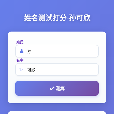
姓名测试打分-孙可欣
姓氏
👤
名字
✨
测算