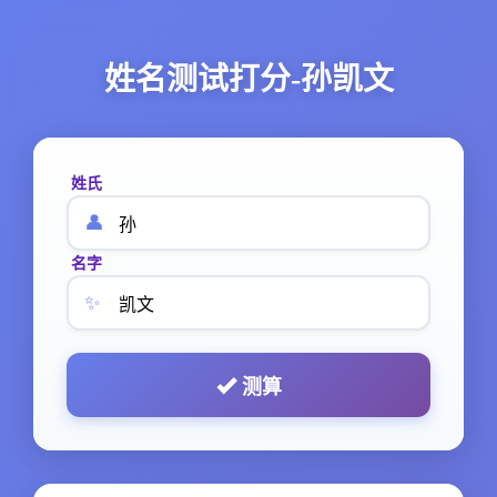
姓名测试打分-孙凯文
姓氏
👤
名字
✨
测算