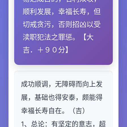
顺利发展，幸福长寿，但
切戒贪污，否则招凶以受
渎职犯法之罪惩。【大
吉．＋９０分】
成功顺调，无障碍而向上发
展，基础也得安泰，颇能得
幸福长寿自在。（吉）
1、总论：有坚定的意志，超